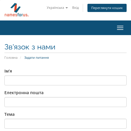
Українська
Вхід
Переглянути кошик
Toggl
navig
Зв'язок з нами
Головна
Задати питання
Ім’я
Електронна пошта
Тема