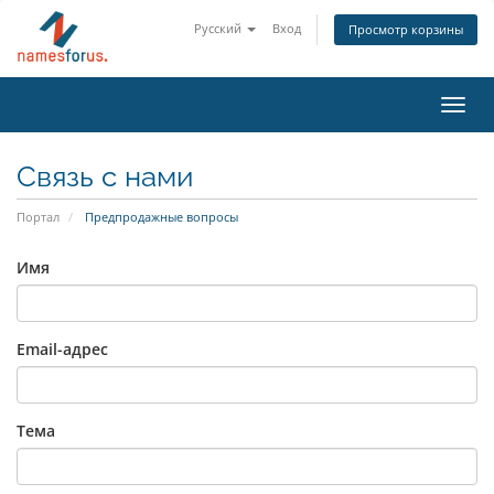
Русский
Вход
Просмотр корзины
Toggl
navig
Связь с нами
Портал
Предпродажные вопросы
Имя
Email-адрес
Тема