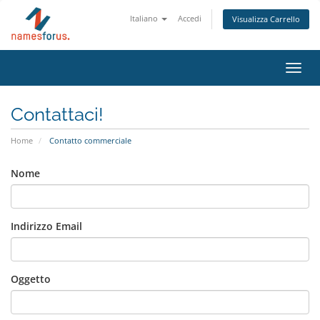
Italiano
Accedi
Visualizza Carrello
Attiv
Navi
Contattaci!
Home
Contatto commerciale
Nome
Indirizzo Email
Oggetto