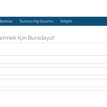
 Bankası
Sunucu/Ağ Durumu
İletişim
ermek İçin Buradayız!