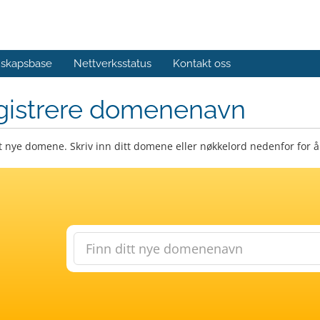
skapsbase
Nettverksstatus
Kontakt oss
gistrere domenenavn
t nye domene. Skriv inn ditt domene eller nøkkelord nedenfor for å 