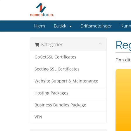
Hjem
Butikk
Driftsmeldinger
Kunn
Re
Kategorier
GoGetSSL Certificates
Finn dit
Sectigo SSL Certificates
Website Support & Maintenance
Hosting Packages
Business Bundles Package
VPN