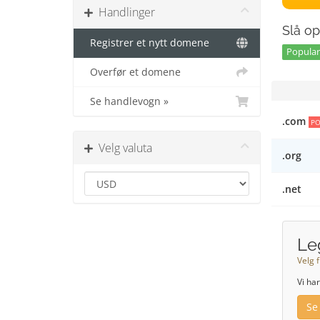
Handlinger
Slå op
Registrer et nytt domene
Popular 
Overfør et domene
Se handlevogn »
.com
PO
Velg valuta
.org
.net
Le
Velg f
Vi ha
Se