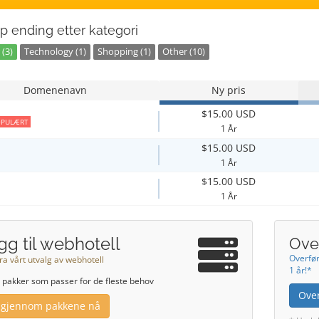
p ending etter kategori
(3)
Technology (1)
Shopping (1)
Other (10)
Domenenavn
Ny pris
$15.00 USD
PULÆRT
1 År
$15.00 USD
1 År
$15.00 USD
1 År
gg til webhotell
Over
Overfør
ra vårt utvalg av webhotell
1 år!*
r pakker som passer for de fleste behov
Ove
 gjennom pakkene nå