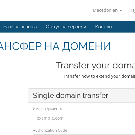
Macedonian
На
База на знаења
Статус на сервери
Контакт
АНСФЕР НА ДОМЕНИ
Transfer your doma
Transfer now to extend your domain
Single domain transfer
Име на доменот
Authorization Code