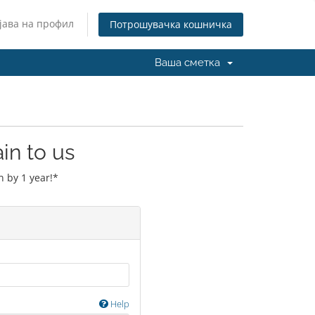
јава на профил
Потрошувачка кошничка
Ваша сметка
in to us
 by 1 year!*
Help