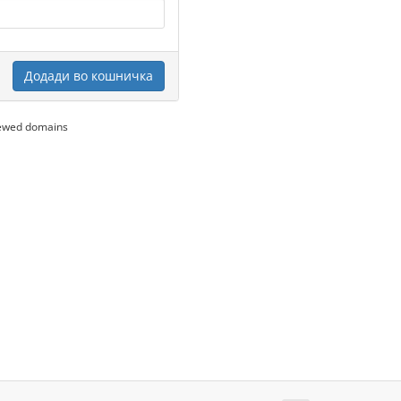
Додади во кошничка
newed domains