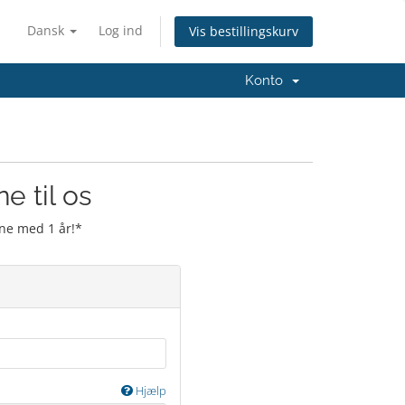
Dansk
Log ind
Vis bestillingskurv
Konto
e til os
ne med 1 år!*
Hjælp