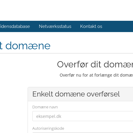
idensdatabase
Netværksstatus
Kontakt os
yt domæne
Overfør dit domæn
Overfør nu for at forlænge dit domæ
Enkelt domæne overførsel
Domæne navn
Autoriseringskode