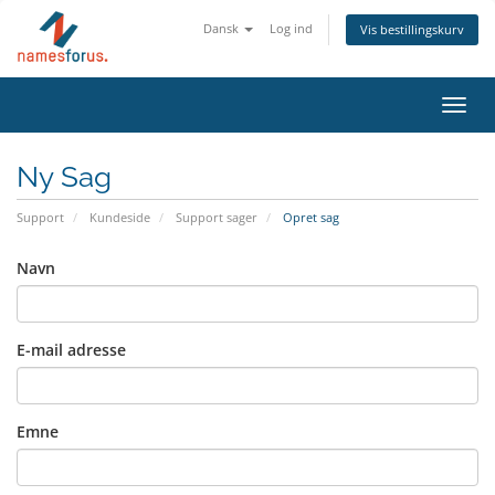
Dansk
Log ind
Vis bestillingskurv
Toggl
navig
Ny Sag
Support
Kundeside
Support sager
Opret sag
Navn
E-mail adresse
Emne