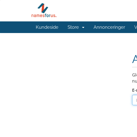
Kundeside
Store
Annonceringer
V
Gl
nu
E-