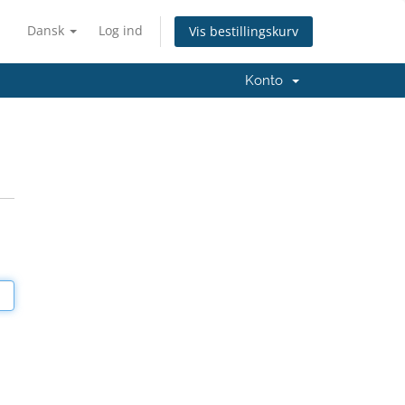
Dansk
Log ind
Vis bestillingskurv
Konto