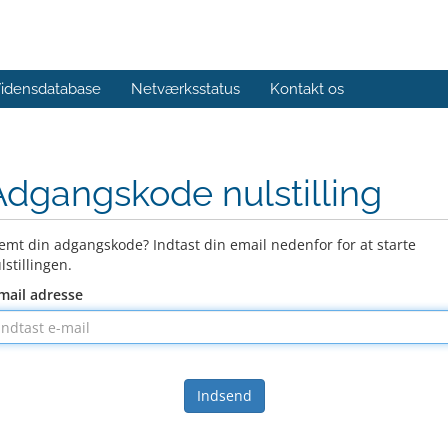
idensdatabase
Netværksstatus
Kontakt os
Adgangskode nulstilling
emt din adgangskode? Indtast din email nedenfor for at starte
lstillingen.
mail adresse
Indsend