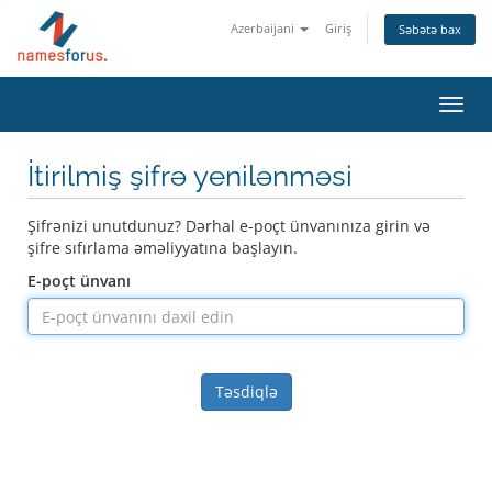
Azerbaijani
Giriş
Səbətə bax
Naviq
keçid
İtirilmiş şifrə yenilənməsi
Şifrənizi unutdunuz? Dərhal e-poçt ünvanınıza girin və
şifre sıfırlama əməliyyatına başlayın.
E-poçt ünvanı
Təsdiqlə