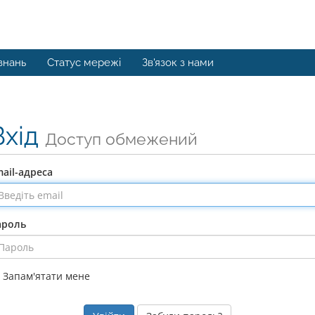
знань
Статус мережі
Зв'язок з нами
Вхід
Доступ обмежений
ail-адреса
ароль
Запам'ятати мене