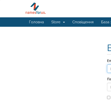
Головна
Store
Сповіщення
База 
Em
П