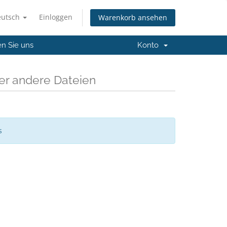
eutsch
Einloggen
Warenkorb ansehen
en Sie uns
Konto
r andere Dateien
s